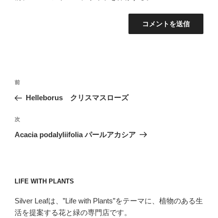
投
前
前
稿
の
Helleborus クリスマスローズ
ナ
投
ビ
稿
次
次
ゲ
の
Acacia podalyliifolia パールアカシア
投
ー
稿
シ
ョ
LIFE WITH PLANTS
ン
Silver Leafは、”Life with Plants”をテーマに、植物のある生
活を提案する花と緑の専門店です。