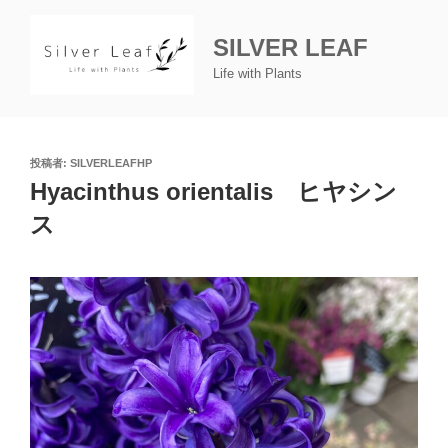
コ
ン
SILVER LEAF
テ
Life with Plants
ン
ツ
へ
ス
投
投稿者:
SILVERLEAFHP
キ
稿
Hyacinthus orientalis ヒヤシン
日:
ッ
ス
プ